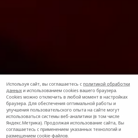
Используя сайт, вы соглашаетесь с
политикой обработки
данных
и использованием cookies вашего браузера.
OMODA КРЕДИТ
Cookies можно отключить в любой момент в настройках
браузера. Для обеспечения оптимальной работы и
улучшения пользовательского опыта на сайте могут
Специальные кредитные программы на автомобили
использоваться системы веб-аналитики (в том числе
OMODA
Яндекс.Метрика). Продолжая использование сайта, Вы
соглашаетесь с применением указанных технологий и
размещением cookie-файлов.
Смотреть программы