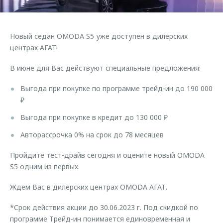
Страхование
Дополнительная техническая поддержка
Обратная связь
Кредитный калькулятор
Руководства по эксплуатации
Новый седан OMODA S5 уже доступен в дилерских
Клиентская поддержка
Аксессуары
центрах АГАТ!
O&J Автоклуб
Одежда и сувениры
В июне для Вас действуют специальные предложения:
Оригинальные аксессуары
Клуб владельцев OMODA
Выгода при покупке по программе трейд-ин до 190 000
Запчасти
Приложение O&J
₽
Трейд-ин
Аксессуары
Выгода при покупке в кредит до 130 000 ₽
Калькулятор трейд-ин
Одежда и сувениры
Авторассрочка 0% на срок до 78 месяцев
Оригинальные аксессуары
Пройдите тест-драйв сегодня и оцените новый OMODA
Запчасти
S5 одним из первых.
Ждем Вас в дилерских центрах OMODA АГАТ.
*Срок действия акции до 30.06.2023 г. Под скидкой по
программе Трейд-ин понимается единовременная и