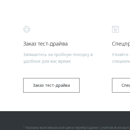
Заказ тест-драйва
Спецп
Запишитесь на пробную поездку в
Узнайте 
удобное для вас время
специал
Заказ тест-драйва
Спе
¹ Указана максимальная цена перепродажи с учетом всех в