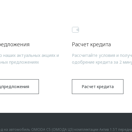
редложения
Расчет кредита
о наших актуальных акциях и
Рассчитайте условия и полу
ьных предложениях
одобрение кредита за 2 мин
цпредложения
Расчет кредита
ыгод на автомобиль OMODA C5 (ОМОДА Ц5) комплектации Актив 1.5Т передн