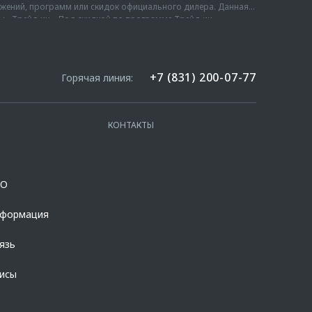
дложений, программ или скидок официального дилера. Данная
мы «Трейд-ин». Под скидкой по программе Трейд-ин
амме, при сдаче в зачёт его стоимости принадлежащего
ий привод (комплектация автомобиля с наименьшей
торых расположен по адресу www.omoda.ru. Не является
з учета предложений официального дилера. Данная цена
е 100 000 рублей. Подробности уточняйте у официальных
024-2026 годов производства и действует в салонах
жное сочетание цветов кузова, комплектаций, оснащению,
+7 (831) 200-07-77
Горячая линия:
 срок кредита – 12-96 мес.; сумма кредита - от 100 000 до
т уточнения в отношении выбранного автомобиля у
4,600%, на диапазонах первоначального взноса от 10,000% до
та в % годовых составляет от 10,507% до 11,151%. % ставка
льно. Указанное предложение действует в случае оформления
КОНТАКТЫ
 возможности и риски. Подробнее уточняйте в официальных
fabank.ru/get-money/auto-loan/dealers/?
ланчевская, д. 27. Ген.лицензия ЦБ РФ № 1326 от 16.01.2015.
OO
нформация
язь
висы