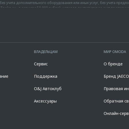
г., без учета дополнительного оборудования или иных услуг, без учета пре
Трейд-ин» в размере 50 000 рублей, которая достигается за счет програм
от максимальной цены перепродажи автомобиля, приобретаемого по Прогр
ыгод на автомобиль OMODA C7 (ОМОДА Ц7) комплектации Актив 1.6T передн
 условия программы уточняйте у официальных дилеров OMODA, список ко
28.04.2026 г., без учета дополнительного оборудования или иных услуг, бе
д-ин» в размере 100 000 рублей и программы «Выгода за кредит» в размер
u. Предложение распространяется на новые автомобили марки OMODA C7 2
от цветов, показанных на изображениях, из-за особенностей печати. Возмо
но). Параметры программы «Omoda Кредит C7»: валюта кредита – рубли РФ;
нальным и носит предварительный характер, не является офертой, требуе
вых составляет от 2,778% до 18,124%. % ставка составляет от 0,010% до 1
 сайте omoda.ru.
о 96 мес. и определяется индивидуально. Диапазон полной стоимости креди
оимости автомобиля, при сроке кредита 60 мес. и определяется индивидуа
ВЛАДЕЛЬЦАМ
МИР OMODA
нгации процентная ставка увеличится на 3%. Оценивайте свои финансовые
азделе «Кредит на покупку автомобиля у дилера» на сайте банка
https://al
Сервис
О бренде
728168971 ОГРН 1027700067328 место нахождение 107078, г. Москва, ул. Ка
ание
Поддержка
Бренд JAEC
O&J Автоклуб
Правовая и
Аксессуары
Обратная св
Онлайн-сер