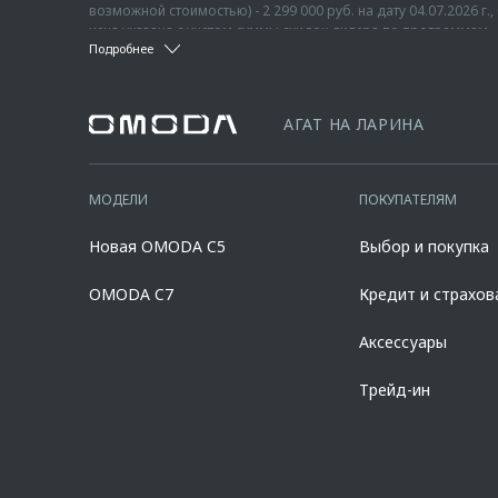
возможной стоимостью) - 2 299 000 руб. на дату 04.07.2026 
цена указана с учетом суммы скидок дилера по программам «
Подробнее
понимается единовременная и разовая выгода потребителю 
² Указана максимальная цена перепродажи с учетом всех в
потребителю любого автомобиля с пробегом. Подробности и
возможной стоимостью) - 2 739 000 руб. - актуально на дату 
офертой.
указана с учетом суммы скидок дилера по программам «Трей
дилеров, список которых расположен по адресу www.omoda.r
³ Фактические цвета серийных автомобилей могут отличаться 
АГАТ НА ЛАРИНА
официальных дилеров марки OMODA до 31.08.2026 (включитель
материалам отделки, крыши, оборудование может быть опцио
10 000 000 руб. Диапазон полной стоимости кредита в % годо
официальных дилеров OMODA, список которых расположен на
90,000% от стоимости автомобиля, при сроке кредита от 12 д
составляет 7,700% при первоначальном взносе 50,000% от ст
МОДЕЛИ
ПОКУПАТЕЛЯМ
полиса КАСКО. При отказе от полиса КАСКО/отсутствии проло
дилерских центрах «Omoda». Изучите все условия кредита в р
Новая OMODA C5
Выбор и покупка
platformId=alfasite
Кредит предоставляет АО Альфа-Банк. ИНН 7
Предложение ограничено и не является публичной офертой.
OMODA C7
Кредит и страхов
Аксессуары
Трейд-ин