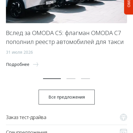
Вслед за OMODA C5: флагман OMODA C7
С
пополнил реестр автомобилей для такси
п
а
31 июля 2026
5 
Подробнее
По
Все предложения
Заказ тест-драйва
Спецпредложения