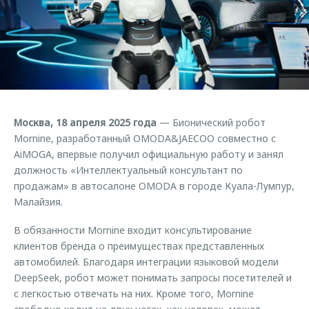
Страхование
Дополнительная техническая поддержка
Обратная связь
Кредитный калькулятор
Руководства по эксплуатации
Клиентская поддержка
Аксессуары
O&J Автоклуб
Одежда и сувениры
Оригинальные аксессуары
Клуб владельцев OMODA
Москва, 18 апреля 2025 года
— Бионический робот
Запчасти
Приложение O&J
Mornine, разработанный OMODA&JAECOO совместно с
AiMOGA, впервые получил официальную работу и занял
Трейд-ин
Аксессуары
должность «Интеллектуальный консультант по
Калькулятор трейд-ин
Одежда и сувениры
продажам» в автосалоне OMODA в городе Куала-Лумпур,
Малайзия.
Оригинальные аксессуары
Запчасти
В обязанности Mornine входит консультирование
клиентов бренда о преимуществах представленных
автомобилей. Благодаря интеграции языковой модели
DeepSeek, робот может понимать запросы посетителей и
с легкостью отвечать на них. Кроме того, Mornine