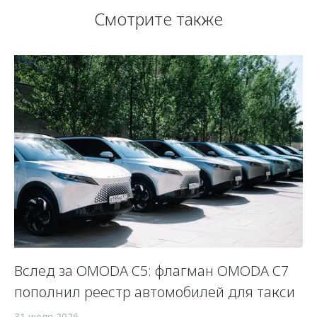
Смотрите также
Вслед за OMODA C5: флагман OMODA C7
С
пополнил реестр автомобилей для такси
п
а
31 июля 2026