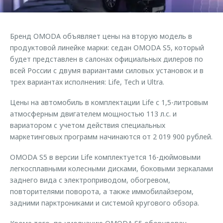
Страхование
Дополнительная техническая поддержка
Обратная связь
Кредитный калькулятор
Руководства по эксплуатации
Бренд OMODA объявляет цены на вторую модель в
Клиентская поддержка
Аксессуары
продуктовой линейке марки: седан OMODA S5, который
будет представлен в салонах официальных дилеров по
O&J Автоклуб
Одежда и сувениры
всей России с двумя вариантами силовых установок и в
Оригинальные аксессуары
Клуб владельцев OMODA
трех вариантах исполнения: Life, Tech и Ultra.
Запчасти
Приложение O&J
Цены на автомобиль в комплектации Life с 1,5-литровым
Трейд-ин
Аксессуары
атмосферным двигателем мощностью 113 л.с. и
вариатором с учетом действия специальных
Калькулятор трейд-ин
Одежда и сувениры
маркетинговых программ начинаются от 2 019 900 рублей.
Оригинальные аксессуары
OMODA S5 в версии Life комплектуется 16-дюймовыми
Запчасти
легкосплавными колесными дисками, боковыми зеркалами
заднего вида с электроприводом, обогревом,
повторителями поворота, а также иммобилайзером,
задними парктрониками и системой кругового обзора.