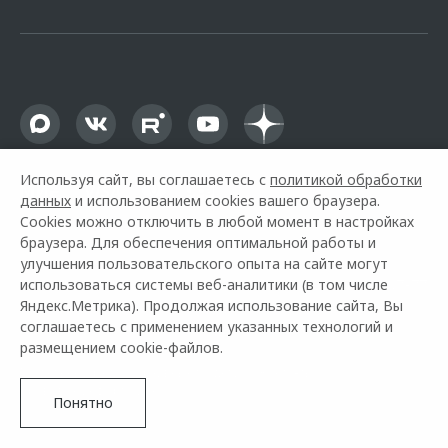
офертой.
Используя сайт, вы соглашаетесь с
политикой обработки
данных
и использованием cookies вашего браузера.
Cookies можно отключить в любой момент в настройках
браузера. Для обеспечения оптимальной работы и
улучшения пользовательского опыта на сайте могут
использоваться системы веб-аналитики (в том числе
Горячая линия OMODA:
+7 (831) 200-07-77
Яндекс.Метрика). Продолжая использование сайта, Вы
соглашаетесь с применением указанных технологий и
© 2026 АГАТ Нижний Новгород
размещением cookie-файлов.
Модельный ряд
Архивные модели
Контакты
Правовая информация
Понятно