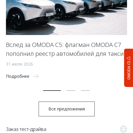
Вслед за OMODA C5: флагман OMODA C7
С
пополнил реестр автомобилей для такси
п
а
OMODA C5
31 июля 2026
5 
Подробнее
По
Все предложения
Заказ тест-драйва