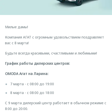
Страхование
Дополнительная техническая поддержка
Обратная связь
Кредитный калькулятор
Руководства по эксплуатации
Клиентская поддержка
Аксессуары
Милые дамы!
O&J Автоклуб
Одежда и сувениры
Компания АГАТ с огромным удовольствием поздравляет
Оригинальные аксессуары
Клуб владельцев OMODA
вас с 8 марта!
Запчасти
Приложение O&J
Будьте всегда красивыми, счастливыми и любимыми!
Трейд-ин
Аксессуары
График работы дилерских центров:
Калькулятор трейд-ин
Одежда и сувениры
Оригинальные аксессуары
OMODA Агат на Ларина:
Запчасти
7 марта - с 08:00 до 19:00
8 марта - с 08:00 до 18:00
С 9 марта дилерский центр работает в обычном режиме с
8:00 до 20:00.