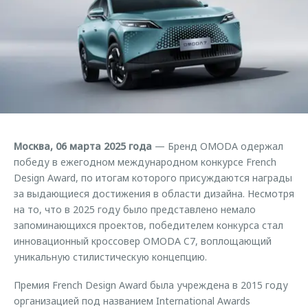
Страхование
Дополнительная техническая поддержка
Обратная связь
Кредитный калькулятор
Руководства по эксплуатации
Клиентская поддержка
Аксессуары
O&J Автоклуб
Одежда и сувениры
Оригинальные аксессуары
Клуб владельцев OMODA
Запчасти
Приложение O&J
Москва, 06 марта 2025 года
— Бренд OMODA одержал
Трейд-ин
Аксессуары
победу в ежегодном международном конкурсе French
Design Award, по итогам которого присуждаются награды
Калькулятор трейд-ин
Одежда и сувениры
за выдающиеся достижения в области дизайна. Несмотря
Оригинальные аксессуары
на то, что в 2025 году было представлено немало
Запчасти
запоминающихся проектов, победителем конкурса стал
инновационный кроссовер OMODA C7, воплощающий
уникальную стилистическую концепцию.
Премия French Design Award была учреждена в 2015 году
организацией под названием International Awards