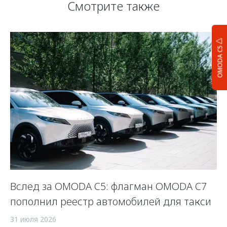
Смотрите также
OMODA C5
Вслед за OMODA C5: флагман OMODA C7
С
пополнил реестр автомобилей для такси
п
а
31 июля 2026