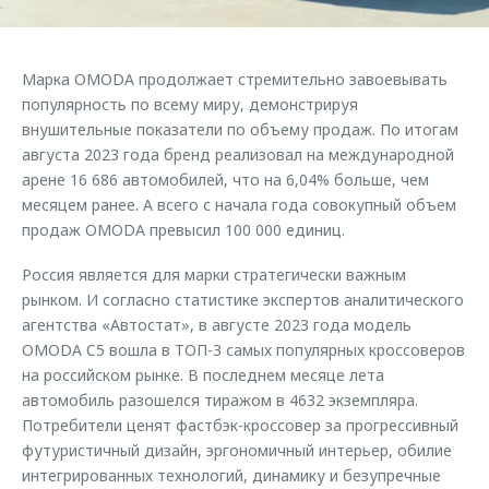
Страхование
Дополнительная техническая поддержка
Обратная связь
Кредитный калькулятор
Руководства по эксплуатации
Марка OMODA продолжает стремительно завоевывать
Клиентская поддержка
Аксессуары
популярность по всему миру, демонстрируя
внушительные показатели по объему продаж. По итогам
O&J Автоклуб
Одежда и сувениры
августа 2023 года бренд реализовал на международной
Оригинальные аксессуары
Клуб владельцев OMODA
арене 16 686 автомобилей, что на 6,04% больше, чем
Запчасти
Приложение O&J
месяцем ранее. А всего с начала года совокупный объем
продаж OMODA превысил 100 000 единиц.
Трейд-ин
Аксессуары
Россия является для марки стратегически важным
Калькулятор трейд-ин
Одежда и сувениры
рынком. И согласно статистике экспертов аналитического
Оригинальные аксессуары
агентства «Автостат», в августе 2023 года модель
OMODA C5 вошла в ТОП-3 самых популярных кроссоверов
Запчасти
на российском рынке. В последнем месяце лета
автомобиль разошелся тиражом в 4632 экземпляра.
Потребители ценят фастбэк-кроссовер за прогрессивный
футуристичный дизайн, эргономичный интерьер, обилие
интегрированных технологий, динамику и безупречные