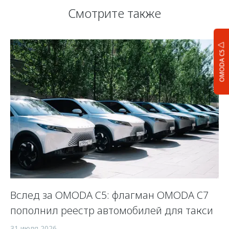
Смотрите также
OMODA C5
Вслед за OMODA C5: флагман OMODA C7
С
пополнил реестр автомобилей для такси
п
а
31 июля 2026