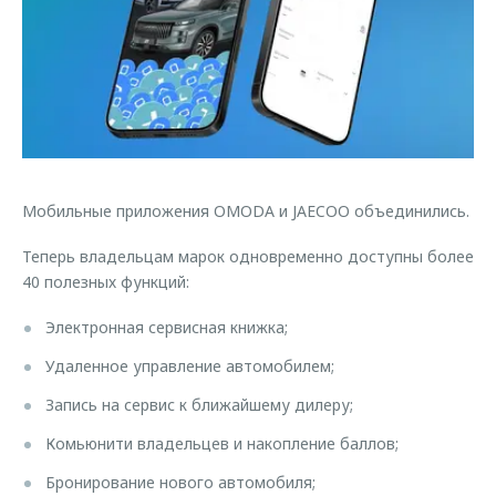
Страхование
Дополнительная техническая поддержка
Обратная связь
Кредитный калькулятор
Руководства по эксплуатации
Клиентская поддержка
Аксессуары
O&J Автоклуб
Одежда и сувениры
Оригинальные аксессуары
Клуб владельцев OMODA
Запчасти
Приложение O&J
Мобильные приложения OMODA и JAECOO объединились.
Трейд-ин
Аксессуары
Теперь владельцам марок одновременно доступны более
40 полезных функций:
Калькулятор трейд-ин
Одежда и сувениры
Оригинальные аксессуары
Электронная сервисная книжка;
Запчасти
Удаленное управление автомобилем;
Запись на сервис к ближайшему дилеру;
Комьюнити владельцев и накопление баллов;
Бронирование нового автомобиля;