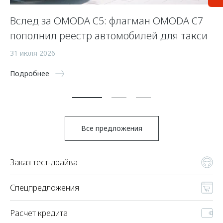
Вслед за OMODA C5: флагман OMODA C7
С
пополнил реестр автомобилей для такси
п
а
31 июля 2026
5 
Подробнее
По
Все предложения
Заказ тест-драйва
Спецпредложения
Расчет кредита