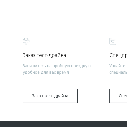
Заказ тест-драйва
Спецп
Запишитесь на пробную поездку в
Узнайте 
удобное для вас время
специал
Заказ тест-драйва
Спе