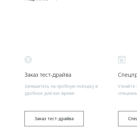
Заказ тест-драйва
Спецп
Запишитесь на пробную поездку в
Узнайте 
удобное для вас время
специал
Заказ тест-драйва
Спе