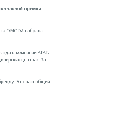
иональной премии
марка OMODA набрала
нда в компании АГАТ.
илерских центрах. За
бренду. Это наш общий