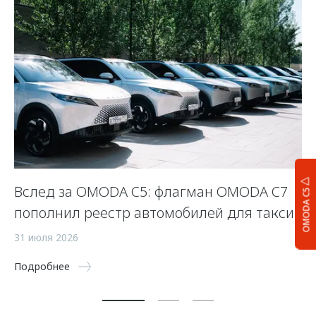
Вслед за OMODA C5: флагман OMODA C7
С
OMODA C5
пополнил реестр автомобилей для такси
п
а
31 июля 2026
5 
Подробнее
По