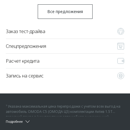
Все предложения
Заказ тест-драйва
Спецпредложения
Расчет кредита
Запись на сервис
¹ Указана максимальная цена перепродажи с учетом всех выгод на
автомобиль OMODA C5 (ОМОДА Ц5) комплектации Актив 1.5Т
передний привод (комплектация автомобиля с наименьшей
² Указана максимальная цена перепродажи с учетом всех выгод на
Подробнее
возможной стоимостью) - 2 299 000 руб. на дату 04.07.2026 г., без
автомобиль OMODA C7 (ОМОДА Ц7) комплектации Актив 1.6T
учета дополнительного оборудования или иных услуг, без учета