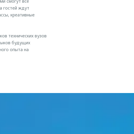
ми смогут все
а гостей ждут
ассы, креативные
ов технических вузов
авыков будущих
ного опыта на