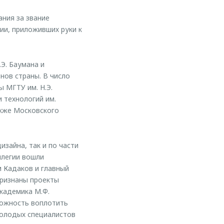
ния за звание
и, приложивших руки к
Э. Баумана и
нов страны. В число
 МГТУ им. Н.Э.
 технологий им.
акже Московского
изайна, так и по части
ллегии вошли
 Кадаков и главный
признаны проекты
Академика М.Ф.
зможность воплотить
молодых специалистов