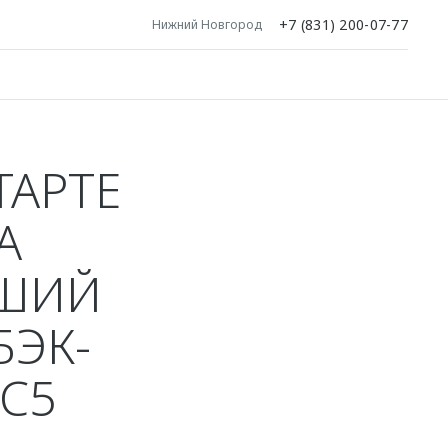
+7 (831) 200-07-77
Нижний Новгород
ТАРТЕ
А
ЧШИЙ
БЭК-
C5