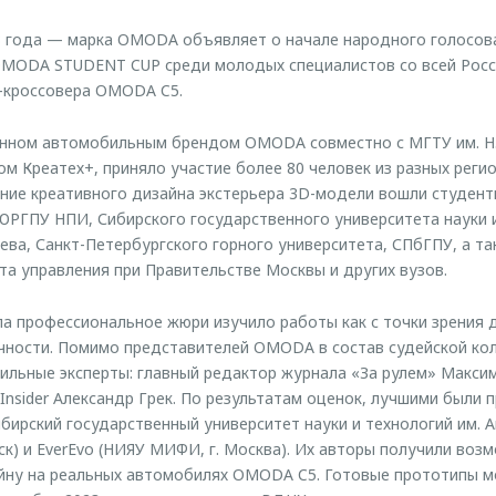
3 года — марка OMODA объявляет о начале народного голосова
OMODA STUDENT CUP среди молодых специалистов со всей Росси
-кроссовера OMODA C5.
анном автомобильным брендом OMODA совместно с МГТУ им. Н.
м Креатех+, приняло участие более 80 человек из разных регио
ние креативного дизайна экстерьера 3D-модели вошли студенты
ЮРГПУ НПИ, Сибирского государственного университета науки и
ева, Санкт-Петербургского горного университета, СПбГПУ, а т
та управления при Правительстве Москвы и других вузов.
па профессиональное жюри изучило работы как с точки зрения д
чности. Помимо представителей OMODA в состав судейской ко
льные эксперты: главный редактор журнала «За рулем» Максим
Insider Александр Грек. По результатам оценок, лучшими были 
ибирский государственный университет науки и технологий им. 
рск) и EverEvo (НИЯУ МИФИ, г. Москва). Их авторы получили во
айну на реальных автомобилях OMODA C5. Готовые прототипы 