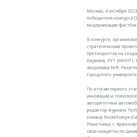
Москва, 4 октября 202
победителя конкурса 
модернизации фастбэк
В конкурсе, организов
стратегическим проекто
претендентов на созда
Баумана, РУТ (МИИТ), 
академика М.Ф. Решетн
городского университе
По итогам первого эта
инноваций и технологи
авторитетные автомоби
редактор журнала Tech
команд Rocketvanya (С
Решетнева, г. Красноя
свои концепты по диз