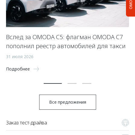
Вслед за OMODA C5: флагман OMODA C7
С
пополнил реестр автомобилей для такси
п
а
31 июля 2026
5 
Подробнее
По
Все предложения
Заказ тест-драйва