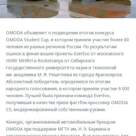
Страхование
Дополнительная техническая поддержка
Обратная связь
Кредитный калькулятор
Руководства по эксплуатации
Клиентская поддержка
Аксессуары
OMODA объявляет о подведении итогов конкурса
O&J Автоклуб
Одежда и сувениры
OMODA Student Cup, в котором приняли участие более 80
Оригинальные аксессуары
Клуб владельцев OMODA
человек из разных регионов России. По результатам
оценок в финал вошли проекты EverEvo от московского
Запчасти
Приложение O&J
НИЯУ МИФИ и Rocketvanya от Сибирского
государственного университета науки и технологий
Трейд-ин
Аксессуары
им. академика М. Ф. Решетнева из города Красноярска.
Калькулятор трейд-ин
Одежда и сувениры
Абсолютный победитель определился по итогам
народного голосования, в котором приняли участие 9 000
Оригинальные аксессуары
человек. Лучшей была признана команда EverEvo,
Запчасти
получившая в качестве приза фастбэк-кроссовер OMODA
C5, модернизированный собственными руками.
Конкурс, организованный автомобильным брендом
OMODA при поддержке МГТУ им. Н. Э. Баумана и
стратегического проекта Креатех+, был инициирован для