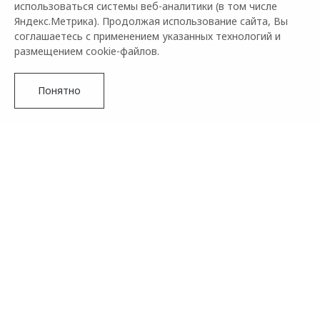
использоваться системы веб-аналитики (в том числе
Яндекс.Метрика). Продолжая использование сайта, Вы
соглашаетесь с применением указанных технологий и
размещением cookie-файлов.
Понятно
Бренд OMODA сообщает о том, что совместный проект с
сетью кофеен Stars Coffee продолжается. В этот раз к
конкурсу присоединяется журнал о моде и красоте THE
VOICE MAG. Это означает, что у всех поклонников марки
есть шанс выиграть много замечательных подарков, в
числе которых главный приз – обновленный фастбэк-
кроссовер OMODA C5.
Подробнее
Финалистов ждет обед со звездой от журнала THE VOICE
MAG, приглашение на звездное мероприятие, а также