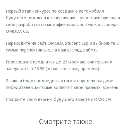
Страхование
Дополнительная техническая поддержка
Обратная связь
Первый этап конкурса по созданию автомобиля
Кредитный калькулятор
Руководства по эксплуатации
будущего подошел к завершению – участники прислали
Клиентская поддержка
свои разработки по модификации фастбэк-кроссовера
Аксессуары
OMODA C5.
O&J Автоклуб
Одежда и сувениры
Переходите на сайт OMODA Student Cup и выбирайте 3
Оригинальные аксессуары
Клуб владельцев OMODA
самые перспективные, на ваш взгляд, работы.
Запчасти
Приложение O&J
Голосование продлится до 23 июля включительно и
Трейд-ин
Аксессуары
завершится в 23:59 (по московскому времени).
Калькулятор трейд-ин
Одежда и сувениры
24 июля будут подведены итоги и определены двое
Оригинальные аксессуары
победителей, которые воплотят свои проекты в жизнь.
Запчасти
Создайте свою версию будущего вместе с OMODA!
Смотрите также