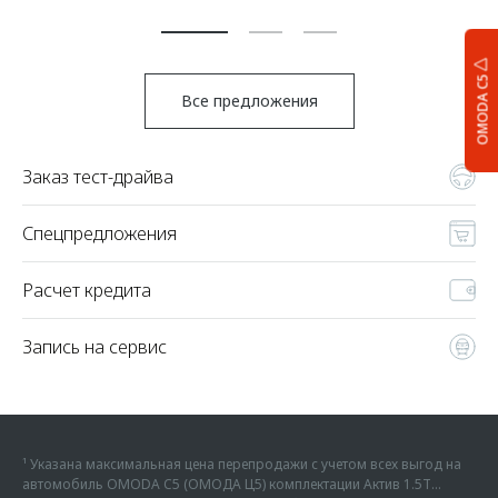
По
OMODA C5
Все предложения
Заказ тест-драйва
Спецпредложения
Расчет кредита
Запись на сервис
¹ Указана максимальная цена перепродажи с учетом всех выгод на
автомобиль OMODA C5 (ОМОДА Ц5) комплектации Актив 1.5Т