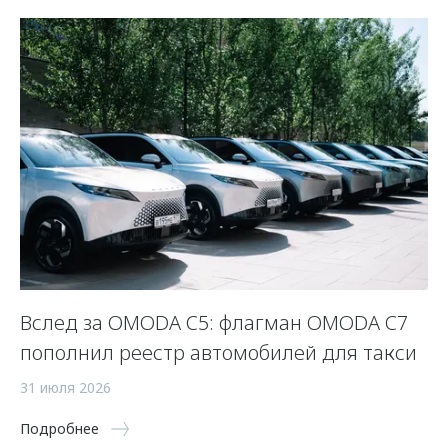
Вслед за OMODA C5: флагман OMODA C7
С
пополнил реестр автомобилей для такси
п
а
31 июля 2026
5 
Подробнее