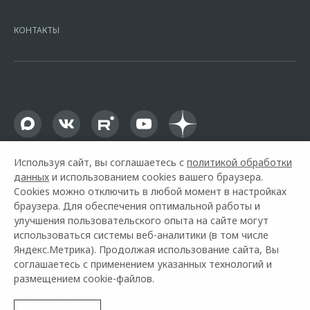
7728168971 ОГРН 1027700067328 место нахождение 107078, г.
Москва, ул. Каланчевская, д. 27. Ген.лицензия ЦБ РФ № 1326 от
КОНТАКТЫ
16.01.2015. Предложение ограничено и не является публичной
офертой.
Используя сайт, вы соглашаетесь с
политикой обработки
данных
и использованием cookies вашего браузера.
Cookies можно отключить в любой момент в настройках
браузера. Для обеспечения оптимальной работы и
улучшения пользовательского опыта на сайте могут
использоваться системы веб-аналитики (в том числе
Горячая линия OMODA:
+7 (831) 200-07-77
Яндекс.Метрика). Продолжая использование сайта, Вы
соглашаетесь с применением указанных технологий и
© 2026 АГАТ Нижний Новгород
размещением cookie-файлов.
Модельный ряд
Архивные модели
Контакты
Правовая информация