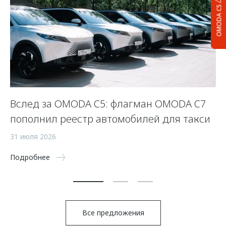
OMODA C5
Вслед за OMODA C5: флагман OMODA C7
С
пополнил реестр автомобилей для такси
п
а
31 июля 2026
5 
Подробнее
По
Все предложения