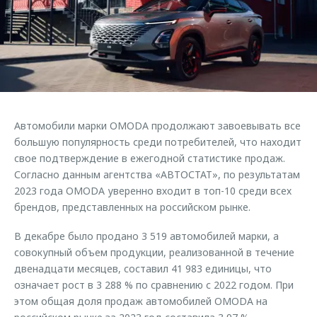
Страхование
Дополнительная техническая поддержка
Обратная связь
Кредитный калькулятор
Руководства по эксплуатации
Клиентская поддержка
Аксессуары
O&J Автоклуб
Одежда и сувениры
Оригинальные аксессуары
Клуб владельцев OMODA
Автомобили марки OMODA продолжают завоевывать все
Запчасти
Приложение O&J
большую популярность среди потребителей, что находит
свое подтверждение в ежегодной статистике продаж.
Трейд-ин
Аксессуары
Согласно данным агентства «АВТОСТАТ», по результатам
Калькулятор трейд-ин
Одежда и сувениры
2023 года OMODA уверенно входит в топ-10 среди всех
брендов, представленных на российском рынке.
Оригинальные аксессуары
Запчасти
В декабре было продано 3 519 автомобилей марки, а
совокупный объем продукции, реализованной в течение
двенадцати месяцев, составил 41 983 единицы, что
означает рост в 3 288 % по сравнению с 2022 годом. При
этом общая доля продаж автомобилей OMODA на