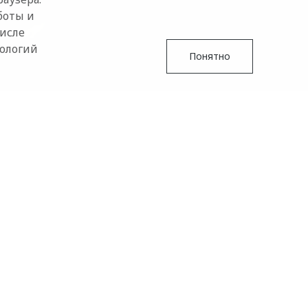
боты и
числе
нологий
Понятно